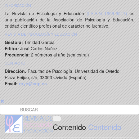
INFORMACIÓN
La Revista de Psicología y Educación
(I.S.S.N.:1699-9517)
es
una publicación de la Asociación de Psicología y Educación,
entidad científico profesional de carácter no lucrativo.
REVISTA DE PSICOLOGÍA Y EDUCACIÓN
Gestora:
Trinidad García
Editor:
José Carlos Núñez
Frecuencia:
2 números al año (semestral)
CONTACTO
Dirección:
Facultad de Psicología. Universidad de Oviedo.
Plaza Feijóo, s/n, 33003 Oviedo (España)
Email:
rpye@cop.es
Contenido
Contenido